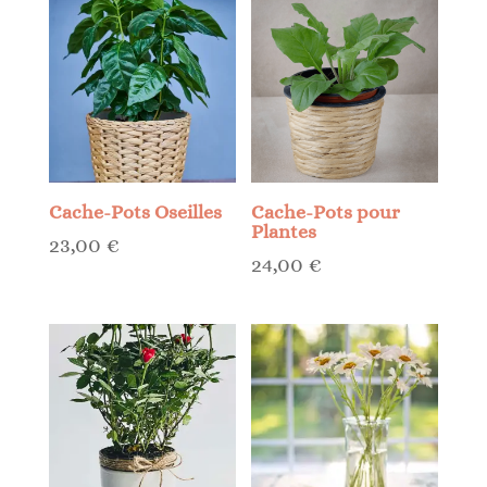
croissant
Cache-Pots Oseilles
Cache-Pots pour
Plantes
23,00
€
24,00
€