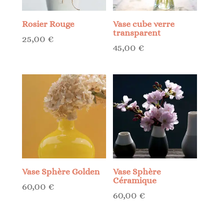
Rosier Rouge
Vase cube verre
transparent
25,00
€
45,00
€
Vase Sphère Golden
Vase Sphère
Céramique
60,00
€
60,00
€